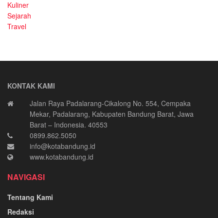
Kuliner
Sejarah
Travel
KONTAK KAMI
Jalan Raya Padalarang-Cikalong No. 554, Cempaka
Mekar, Padalarang, Kabupaten Bandung Barat, Jawa
Barat – Indonesia. 40553
0899.862.5050
info@kotabandung.id
www.kotabandung.id
NAVIGASI
Tentang Kami
Redaksi