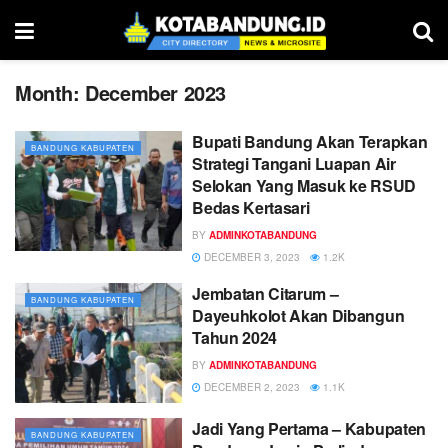
Month:
December 2023
Bupati Bandung Akan Terapkan
BANDUNG KABUPATEN
Strategi Tangani Luapan Air
Selokan Yang Masuk ke RSUD
Bedas Kertasari
BY
ADMINKOTABANDUNG
DECEMBER 3, 2023
1.2K
Jembatan Citarum –
BANDUNG KABUPATEN
Dayeuhkolot Akan Dibangun
Tahun 2024
BY
ADMINKOTABANDUNG
DECEMBER 2, 2023
1.1K
Jadi Yang Pertama – Kabupaten
BANDUNG KABUPATEN