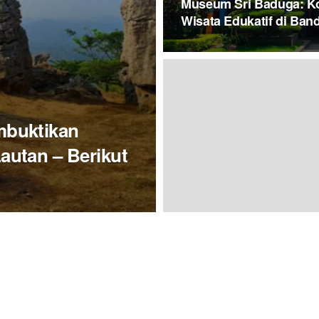
Museum Sri Baduga: Ko
Wisata Edukatif di Ban
buktikan
utan – Berikut