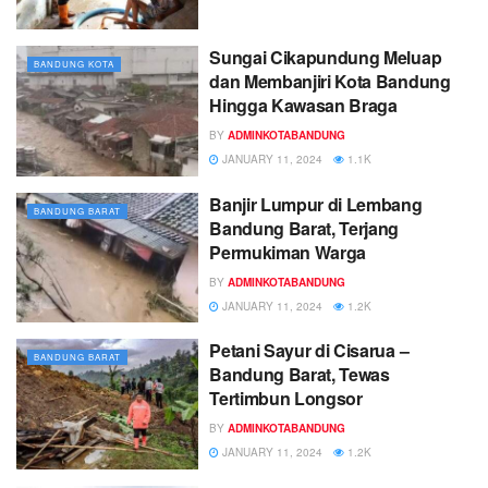
Sungai Cikapundung Meluap
BANDUNG KOTA
dan Membanjiri Kota Bandung
Hingga Kawasan Braga
BY
ADMINKOTABANDUNG
JANUARY 11, 2024
1.1K
Banjir Lumpur di Lembang
BANDUNG BARAT
Bandung Barat, Terjang
Permukiman Warga
BY
ADMINKOTABANDUNG
JANUARY 11, 2024
1.2K
Petani Sayur di Cisarua –
BANDUNG BARAT
Bandung Barat, Tewas
Tertimbun Longsor
BY
ADMINKOTABANDUNG
JANUARY 11, 2024
1.2K