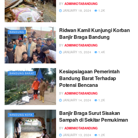
BY
ADMINKOTABANDUNG
JANUARY 18, 2024
1.2K
Ridwan Kamil Kunjungi Korban
BANDUNG
Banjir Braga Bandung
BY
ADMINKOTABANDUNG
JANUARY 15, 2024
1.4K
Kesiapsiagaan Pemerintah
BANDUNG BARAT
Bandung Barat Terhadap
Potensi Bencana
BY
ADMINKOTABANDUNG
JANUARY 14, 2024
1.2K
Banjir Braga Surut Sisakan
BANDUNG KOTA
Sampah di Sekitar Pemukiman
BY
ADMINKOTABANDUNG
JANUARY 13, 2024
1.2K