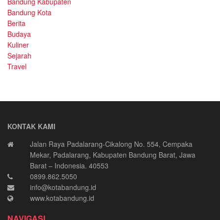
Bandung Kabupaten
Bandung Kota
Berita
Budaya
Kuliner
Sejarah
Travel
KONTAK KAMI
Jalan Raya Padalarang-Cikalong No. 554, Cempaka
Mekar, Padalarang, Kabupaten Bandung Barat, Jawa
Barat – Indonesia. 40553
0899.862.5050
info@kotabandung.id
www.kotabandung.id
NAVIGASI