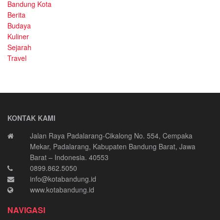
Bandung Kota
Berita
Budaya
Kuliner
Sejarah
Travel
KONTAK KAMI
Jalan Raya Padalarang-Cikalong No. 554, Cempaka
Mekar, Padalarang, Kabupaten Bandung Barat, Jawa
Barat – Indonesia. 40553
0899.862.5050
info@kotabandung.id
www.kotabandung.id
NAVIGASI