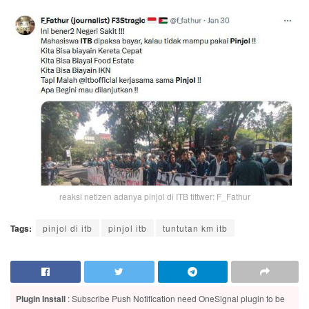
reaksi netizen adanya pinjol di ITB tittwer: F_Fathur
Tags:
pinjol di itb
pinjol itb
tuntutan km itb
Plugin Install
: Subscribe Push Notification need OneSignal plugin to be