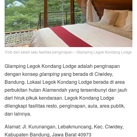
Foto dari salah satu fasilitas penginapan – Glamping Legok Kondang Lodge
Glamping Legok Kondang Lodge adalah penginapan
dengan konsep
glamping
yang berada di Ciwidey,
Bandung.
Lokasi Legok Kondang Lodge berada di area
perbukitan hutan Alamendah yang tersembunyi dan jauh
dari hiruk pikuk kendaraan. Legok Kondang Lodge
dilengkapi fasilitas resto, penginapan, aula, area publik,
dan lainnya.
Alamat:
Jl. Kurunangan, Lebakmuncang, Kec. Ciwidey,
Kabupaten Bandung, Jawa Barat 40973