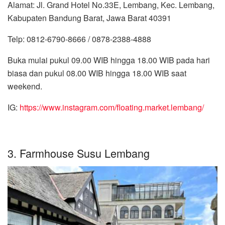
Alamat:
Jl. Grand Hotel No.33E, Lembang, Kec. Lembang,
Kabupaten Bandung Barat, Jawa Barat 40391
Telp:
0812-6790-8666 / 0878-2388-4888
Buka mulai pukul 09.00 WIB hingga 18.00 WIB pada hari
biasa dan pukul 08.00 WIB hingga 18.00 WIB saat
weekend.
IG:
https://www.instagram.com/floating.market.lembang/
3. Farmhouse Susu Lembang