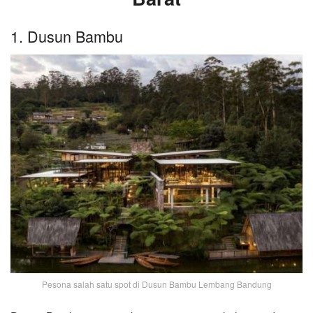
1. Dusun Bambu
Pesona salah satu spot di Dusun Bambu Lembang Bandung