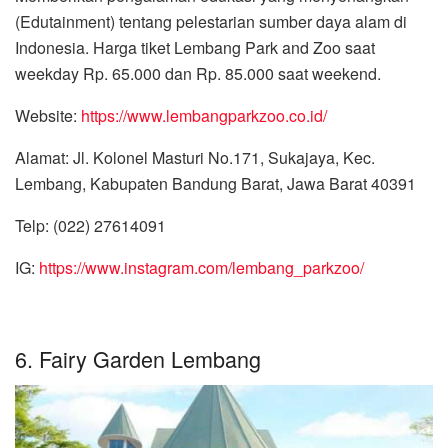
(Edutainment) tentang pelestarian sumber daya alam di
Indonesia. Harga tiket Lembang Park and Zoo saat
weekday Rp. 65.000 dan Rp. 85.000 saat weekend.
Website:
https://www.lembangparkzoo.co.id/
Alamat:
Jl. Kolonel Masturi No.171, Sukajaya, Kec.
Lembang, Kabupaten Bandung Barat, Jawa Barat 40391
Telp:
(022) 27614091
IG:
https://www.instagram.com/lembang_parkzoo/
6. Fairy Garden Lembang