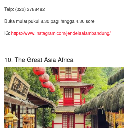
Telp:
(022) 2788482
Buka mulai pukul 8.30 pagi hingga 4.30 sore
IG:
https://www.instagram.com/jendelaalambandung/
10. The Great Asia Africa