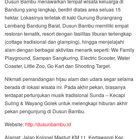
Dusun Bambu menawarkan tempat wisata keluarga di
Bandung yang lengkap, berdiri diatas area seluas 15
hektar. Lokasinya terletak di kaki Gunung Burangrang
Lembang Bandung Barat. Dusun Bambu memiliki empat
restoran tematik, resort dengan fasilitas liburan terlengkap
(cottage tradisional dan glamping), hingga menjelajahi
alam dengan berbagai aktivitas menarik seperti: We Family
Playground, Sampan Sangkuring, Electric Scooter, Water
Coaster, Little Zoo, Go Kart dan Shooting Target.
Nikmati pemandangan hijau alam dan udara segar selama
berada di lokasi wisata ini. Pada akhir pekan, biasanya
terdapat pertunjukan musik tradisional Sunda – Kecapi
Suling & Wayang Golek untuk melengkapi hiburan akhir
pekan pengunjung di Dusun Bambu.
Website:
http://dusunbambu.id
Alamat: Jalan Kolonel Masturi KM 11, Kertawangi Kec.