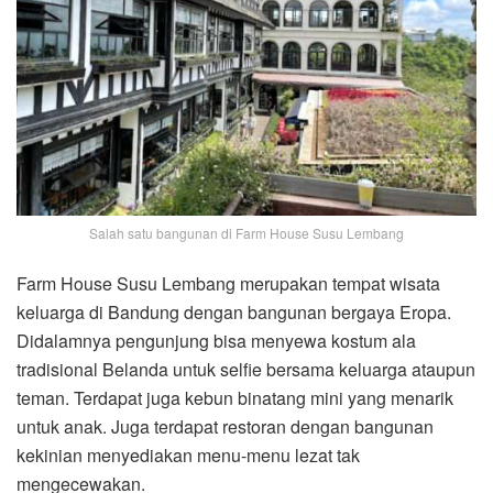
Salah satu bangunan di Farm House Susu Lembang
Farm House Susu Lembang merupakan tempat wisata
keluarga di Bandung dengan bangunan bergaya Eropa.
Didalamnya pengunjung bisa menyewa kostum ala
tradisional Belanda untuk selfie bersama keluarga ataupun
teman. Terdapat juga kebun binatang mini yang menarik
untuk anak. Juga terdapat restoran dengan bangunan
kekinian menyediakan menu-menu lezat tak
mengecewakan.