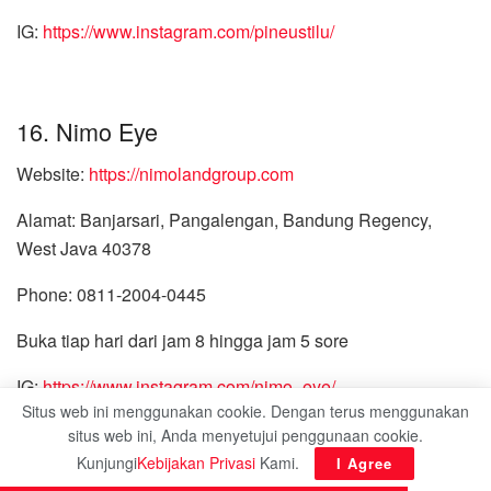
IG:
https://www.instagram.com/pineustilu/
16. Nimo Eye
Website:
https://nimolandgroup.com
Alamat:
Banjarsari, Pangalengan, Bandung Regency,
West Java 40378
Phone:
0811-2004-0445
Buka tiap hari dari jam 8 hingga jam 5 sore
IG:
https://www.instagram.com/nimo_eye/
Situs web ini menggunakan cookie. Dengan terus menggunakan
Tags:
ciwidey valley resort
dusun bambu
situs web ini, Anda menyetujui penggunaan cookie.
Kunjungi
Kebijakan Privasi
Kami.
I Agree
Fairy Garden Lembang
farm house susu lembang