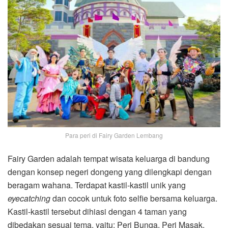
Para peri di Fairy Garden Lembang
Fairy Garden adalah tempat wisata keluarga di bandung
dengan konsep negeri dongeng yang dilengkapi dengan
beragam wahana. Terdapat kastil-kastil unik yang
eyecatching
dan cocok untuk foto selfie bersama keluarga.
Kastil-kastil tersebut dihiasi dengan 4 taman yang
dibedakan sesuai tema, yaitu: Peri Bunga, Peri Masak,