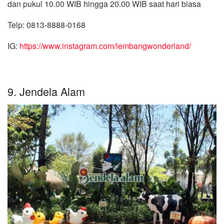
dan pukul 10.00 WIB hingga 20.00 WIB saat hari biasa
Telp:
0813-8888-0168
IG:
https://www.instagram.com/lembangwonderland/
9. Jendela Alam