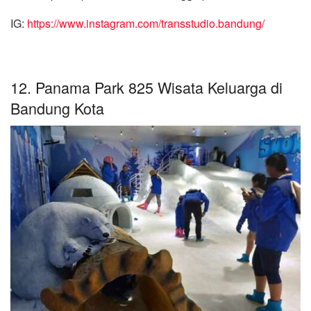
IG:
https://www.instagram.com/transstudio.bandung/
12. Panama Park 825 Wisata Keluarga di
Bandung Kota