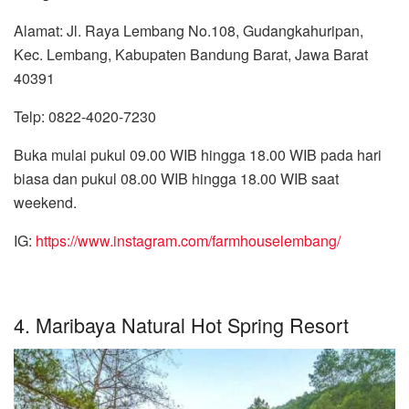
Alamat:
Jl. Raya Lembang No.108, Gudangkahuripan,
Kec. Lembang, Kabupaten Bandung Barat, Jawa Barat
40391
Telp:
0822-4020-7230
Buka mulai pukul 09.00 WIB hingga 18.00 WIB pada hari
biasa dan pukul 08.00 WIB hingga 18.00 WIB saat
weekend.
IG:
https://www.instagram.com/farmhouselembang/
4. Maribaya Natural Hot Spring Resort