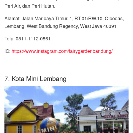
Peri Air, dan Peri Hutan.
Alamat:
Jalan Maribaya Timur. 1, RT.01/RW.10, Cibodas,
Lembang, West Bandung Regency, West Java 40391
Telp:
0811-1112-0861
IG:
https://www.instagram.com/fairygardenbandung/
7. Kota Mini Lembang