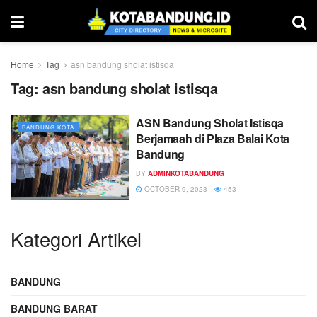
Home
Tag
asn bandung sholat istisqa
Tag:
asn bandung sholat istisqa
ASN Bandung Sholat Istisqa
BANDUNG KOTA
Berjamaah di Plaza Balai Kota
Bandung
BY
ADMINKOTABANDUNG
OCTOBER 9, 2023
453
Kategori Artikel
BANDUNG
BANDUNG BARAT