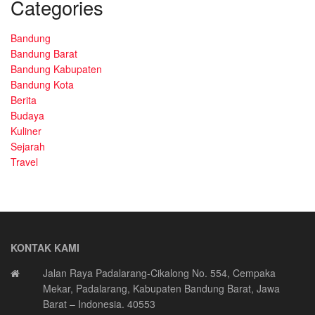
Categories
Bandung
Bandung Barat
Bandung Kabupaten
Bandung Kota
Berita
Budaya
Kuliner
Sejarah
Travel
KONTAK KAMI
Jalan Raya Padalarang-Cikalong No. 554, Cempaka
Mekar, Padalarang, Kabupaten Bandung Barat, Jawa
Barat – Indonesia. 40553