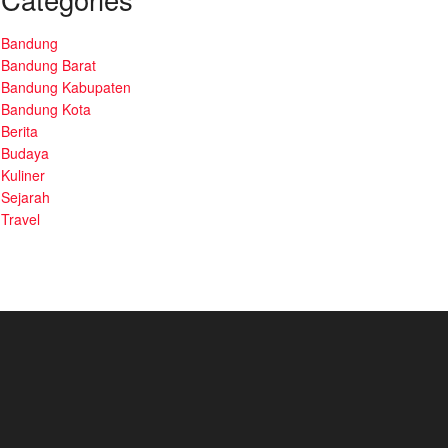
Bandung
Bandung Barat
Bandung Kabupaten
Bandung Kota
Berita
Budaya
Kuliner
Sejarah
Travel