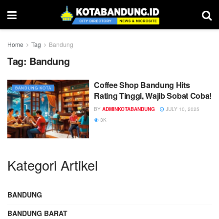
Home
Tag
Bandung
Tag:
Bandung
Coffee Shop Bandung Hits
BANDUNG KOTA
Rating Tinggi, Wajib Sobat Coba!
BY
ADMINKOTABANDUNG
JULY 10, 2025
3K
Kategori Artikel
BANDUNG
BANDUNG BARAT