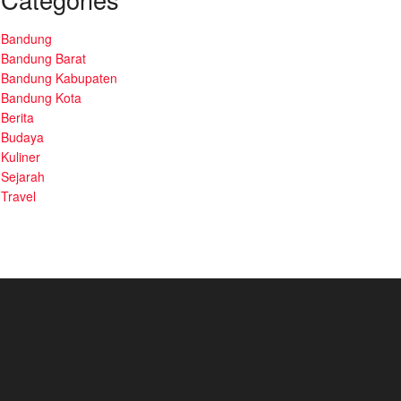
Bandung
Bandung Barat
Bandung Kabupaten
Bandung Kota
Berita
Budaya
Kuliner
Sejarah
Travel