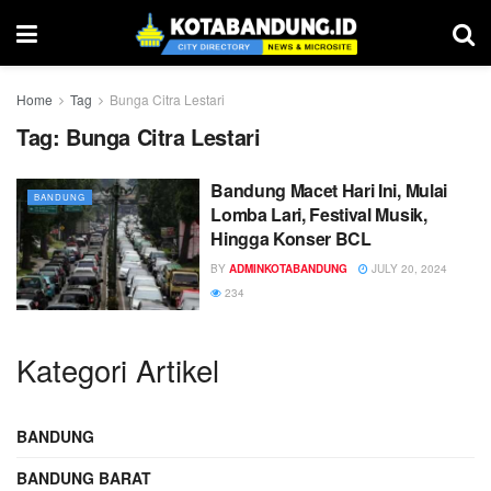
Home
Tag
Bunga Citra Lestari
Tag:
Bunga Citra Lestari
Bandung Macet Hari Ini, Mulai
BANDUNG
Lomba Lari, Festival Musik,
Hingga Konser BCL
BY
ADMINKOTABANDUNG
JULY 20, 2024
234
Kategori Artikel
BANDUNG
BANDUNG BARAT