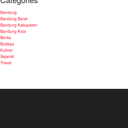
Bandung
Bandung Barat
Bandung Kabupaten
Bandung Kota
Berita
Budaya
Kuliner
Sejarah
Travel