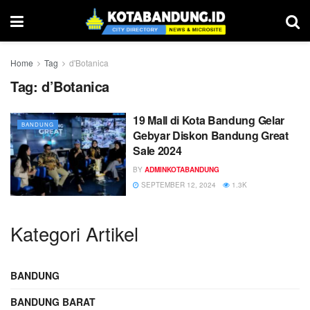
Home
Tag
d'Botanica
Tag:
d’Botanica
19 Mall di Kota Bandung Gelar
BANDUNG
Gebyar Diskon Bandung Great
Sale 2024
BY
ADMINKOTABANDUNG
SEPTEMBER 12, 2024
1.3K
Kategori Artikel
BANDUNG
BANDUNG BARAT