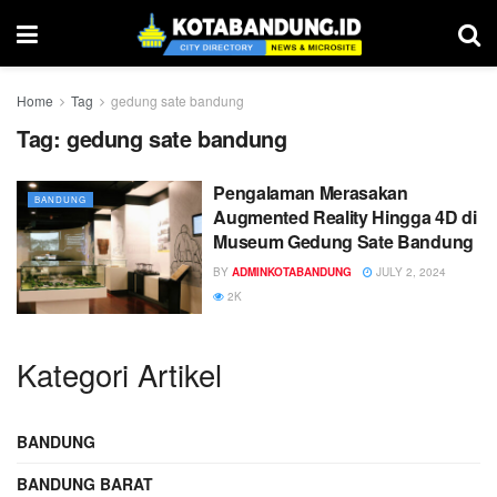
Home
Tag
gedung sate bandung
Tag:
gedung sate bandung
Pengalaman Merasakan
BANDUNG
Augmented Reality Hingga 4D di
Museum Gedung Sate Bandung
BY
ADMINKOTABANDUNG
JULY 2, 2024
2K
Kategori Artikel
BANDUNG
BANDUNG BARAT