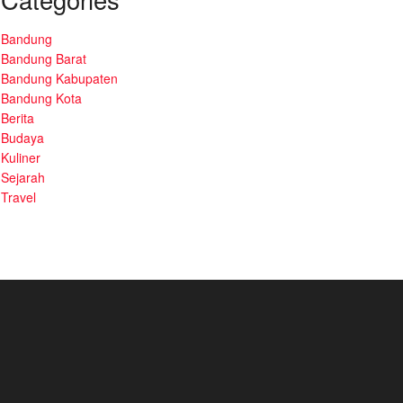
Bandung
Bandung Barat
Bandung Kabupaten
Bandung Kota
Berita
Budaya
Kuliner
Sejarah
Travel