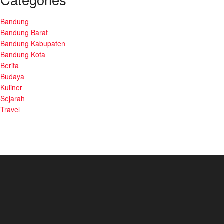
Bandung
Bandung Barat
Bandung Kabupaten
Bandung Kota
Berita
Budaya
Kuliner
Sejarah
Travel