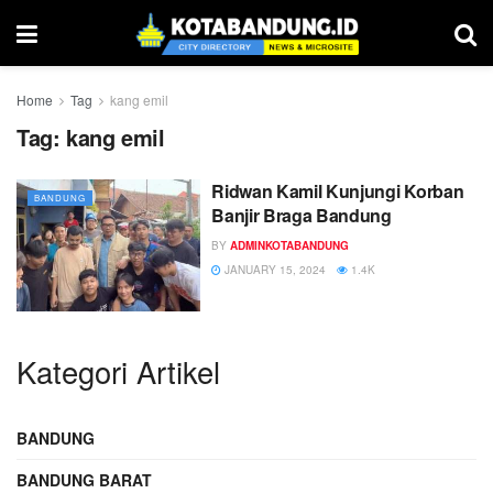
Home
Tag
kang emil
Tag:
kang emil
Ridwan Kamil Kunjungi Korban
BANDUNG
Banjir Braga Bandung
BY
ADMINKOTABANDUNG
JANUARY 15, 2024
1.4K
Kategori Artikel
BANDUNG
BANDUNG BARAT