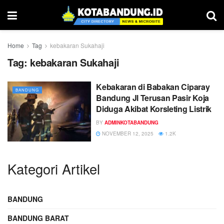
Home
Tag
kebakaran Sukahaji
Tag:
kebakaran Sukahaji
Kebakaran di Babakan Ciparay
BANDUNG
Bandung Jl Terusan Pasir Koja
Diduga Akibat Korsleting Listrik
BY
ADMINKOTABANDUNG
NOVEMBER 12, 2025
1.2K
Kategori Artikel
BANDUNG
BANDUNG BARAT