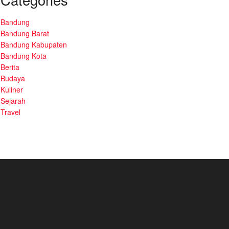
Bandung
Bandung Barat
Bandung Kabupaten
Bandung Kota
Berita
Budaya
Kuliner
Sejarah
Travel