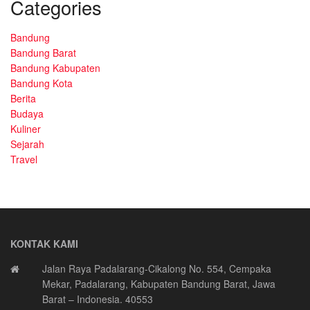
Categories
Bandung
Bandung Barat
Bandung Kabupaten
Bandung Kota
Berita
Budaya
Kuliner
Sejarah
Travel
KONTAK KAMI
Jalan Raya Padalarang-Cikalong No. 554, Cempaka
Mekar, Padalarang, Kabupaten Bandung Barat, Jawa
Barat – Indonesia. 40553