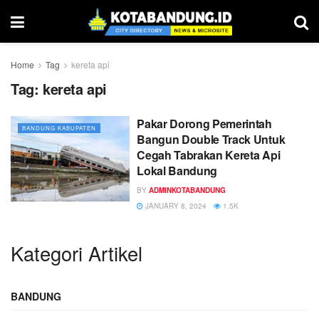
Home
Tag
kereta api
Tag:
kereta api
Pakar Dorong Pemerintah
BANDUNG KABUPATEN
Bangun Double Track Untuk
Cegah Tabrakan Kereta Api
Lokal Bandung
BY
ADMINKOTABANDUNG
JANUARY 8, 2024
1.5K
Kategori Artikel
BANDUNG