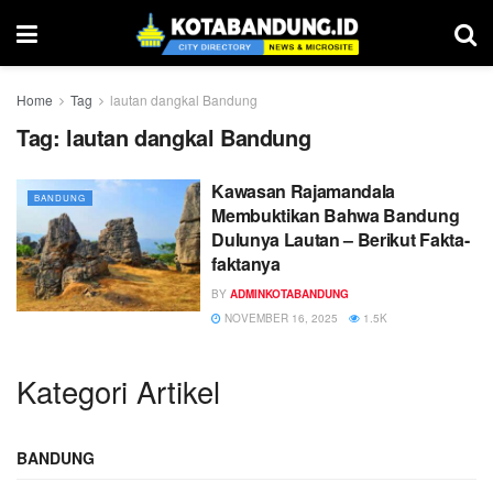
Home
Tag
lautan dangkal Bandung
Tag:
lautan dangkal Bandung
Kawasan Rajamandala
BANDUNG
Membuktikan Bahwa Bandung
Dulunya Lautan – Berikut Fakta-
faktanya
BY
ADMINKOTABANDUNG
NOVEMBER 16, 2025
1.5K
Kategori Artikel
BANDUNG