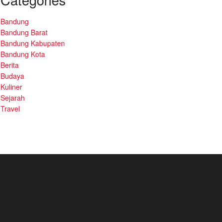
Bandung
Bandung Barat
Bandung Kabupaten
Bandung Kota
Berita
Budaya
Kuliner
Sejarah
Travel