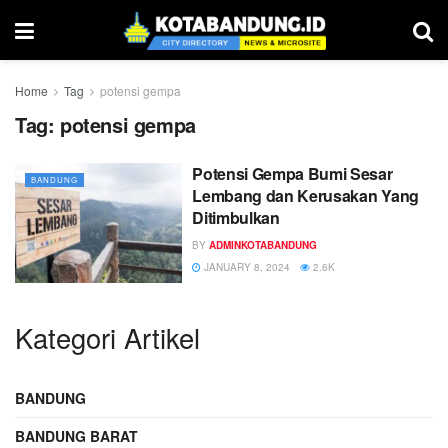
Home
Tag
potensi gempa
Tag:
potensi gempa
Potensi Gempa Bumi Sesar
BANDUNG
Lembang dan Kerusakan Yang
Ditimbulkan
BY
ADMINKOTABANDUNG
JANUARY 8, 2024
2.6K
Kategori Artikel
BANDUNG
BANDUNG BARAT