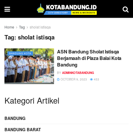
Home
Tag
sholat istisqa
Tag:
sholat istisqa
ASN Bandung Sholat Istisqa
BANDUNG KOTA
Berjamaah di Plaza Balai Kota
Bandung
BY
ADMINKOTABANDUNG
OCTOBER 9, 2023
453
Kategori Artikel
BANDUNG
BANDUNG BARAT