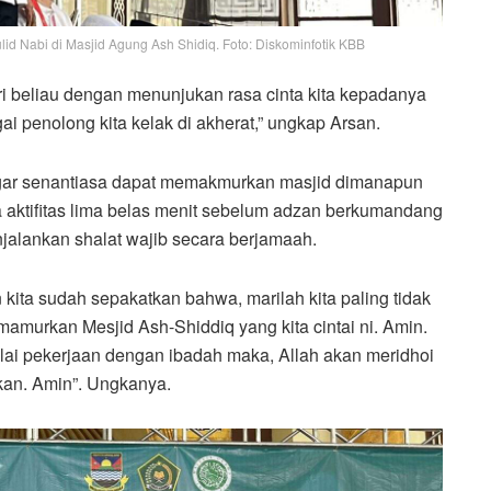
lid Nabi di Masjid Agung Ash Shidiq. Foto: Diskominfotik KBB
i beliau dengan menunjukan rasa cinta kita kepadanya
 penolong kita kelak di akherat,” ungkap Arsan.
ar senantiasa dapat memakmurkan masjid dimanapun
aktifitas lima belas menit sebelum adzan berkumandang
jalankan shalat wajib secara berjamaah.
 kita sudah sepakatkan bahwa, marilah kita paling tidak
mamurkan Mesjid Ash-Shiddiq yang kita cintai ni. Amin.
ai pekerjaan dengan ibadah maka, Allah akan meridhoi
an. Amin”. Ungkanya.