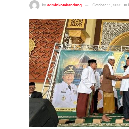
by
adminkotabandung
October 11, 2023
in