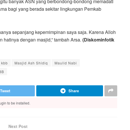
begitu banyak ASN yang berbondong-bondong memadati
tama bagi yang berada sekitar lingkungan Pemkab
k hanya sepanjang kepemimpinan saya saja. Karena Alloh
n hatinya dengan masjid,” tambah Arsa.
(Diskominfotik
kbb
Masjid Ash Shidiq
Maulid Nabi
BB
Tweet
Share
gin to be installed.
Next Post