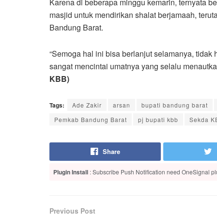
Karena di beberapa minggu kemarin, ternyata 
masjid untuk mendirikan shalat berjamaah, teru
Bandung Barat.
“Semoga hal ini bisa berlanjut selamanya, tida
sangat mencintai umatnya yang selalu menautka
KBB)
Tags:
Ade Zakir
arsan
bupati bandung barat
Pemkab Bandung Barat
pj bupati kbb
Sekda K
Share
Plugin Install
: Subscribe Push Notification need OneSignal plu
Previous Post