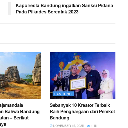
Kapolresta Bandung ingatkan Sanksi Pidana
Pada Pilkades Serentak 2023
BANDUNG
ajamandala
Sebanyak 10 Kreator Terbaik
an Bahwa Bandung
Raih Penghargaan dari Pemkot
tan – Berikut
Bandung
nya
NOVEMBER 15, 2025
1.1K