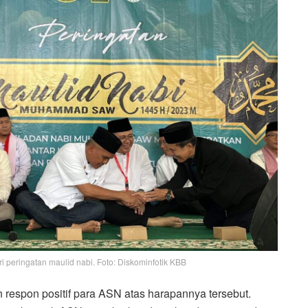
i peringatan maulid nabi. Foto: Diskominfotik KBB
respon positif para ASN atas harapannya tersebut.