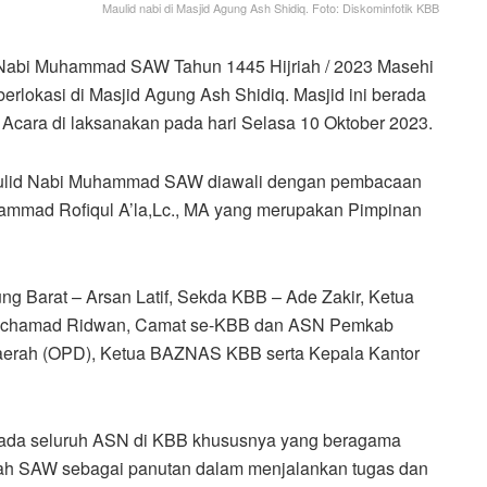
Maulid nabi di Masjid Agung Ash Shidiq. Foto: Diskominfotik KBB
 Nabi Muhammad SAW Tahun 1445 Hijriah / 2023 Masehi
rlokasi di Masjid Agung Ash Shidiq. Masjid ini berada
Acara di laksanakan pada hari Selasa 10 Oktober 2023.
Maulid Nabi Muhammad SAW diawali dengan pembacaan
ohammad Rofiqul A’la,Lc., MA yang merupakan Pimpinan
dung Barat – Arsan Latif, Sekda KBB – Ade Zakir, Ketua
ochamad Ridwan, Camat se-KBB dan ASN Pemkab
Daerah (OPD), Ketua BAZNAS KBB serta Kepala Kantor
ada seluruh ASN di KBB khususnya yang beragama
llah SAW sebagai panutan dalam menjalankan tugas dan