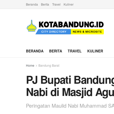
Beranda
Berita
Travel
Kuliner
BERANDA
BERITA
TRAVEL
KULINER
Home
Bandung Barat
PJ Bupati Bandung
Nabi di Masjid Ag
Peringatan Maulid Nabi Muhammad S