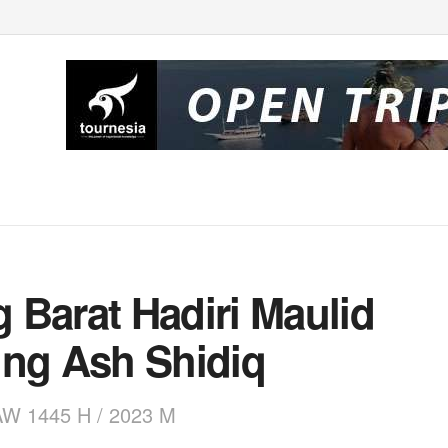
 Barat Hadiri Maulid
ung Ash Shidiq
AW 1445 H / 2023 M