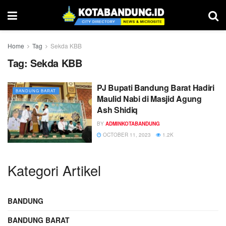
Home
Tag
Sekda KBB
Tag:
Sekda KBB
PJ Bupati Bandung Barat Hadiri
BANDUNG BARAT
Maulid Nabi di Masjid Agung
Ash Shidiq
BY
ADMINKOTABANDUNG
OCTOBER 11, 2023
1.2K
Kategori Artikel
BANDUNG
BANDUNG BARAT