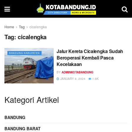
Home
Tag
cicalengka
Tag:
cicalengka
Jalur Kereta Cicalengka Sudah
BANDUNG KABUPATEN
Beroperasi Kembali Pasca
Kecelakaan
BY
ADMINKOTABANDUNG
JANUARY 6, 2024
1.5K
Kategori Artikel
BANDUNG
BANDUNG BARAT